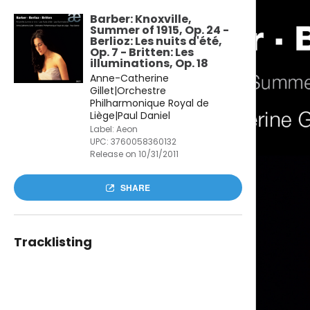
Barber: Knoxville,
Summer of 1915, Op. 24 -
Berlioz: Les nuits d'été,
Op. 7 - Britten: Les
illuminations, Op. 18
Anne-Catherine
Gillet|Orchestre
Philharmonique Royal de
Liège|Paul Daniel
Label: Aeon
UPC:
3760058360132
Release on 10/31/2011
SHARE
Tracklisting