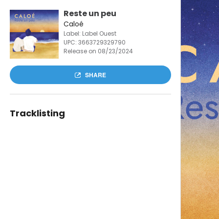
Reste un peu
Caloé
Label: Label Ouest
UPC:
3663729329790
Release on 08/23/2024
SHARE
Tracklisting