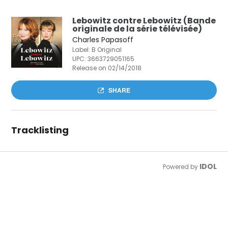
Lebowitz contre Lebowitz (Bande
originale de la série télévisée)
Charles Papasoff
Label: B Original
UPC:
3663729051165
Release on 02/14/2018
SHARE
Tracklisting
IDOL
Powered by