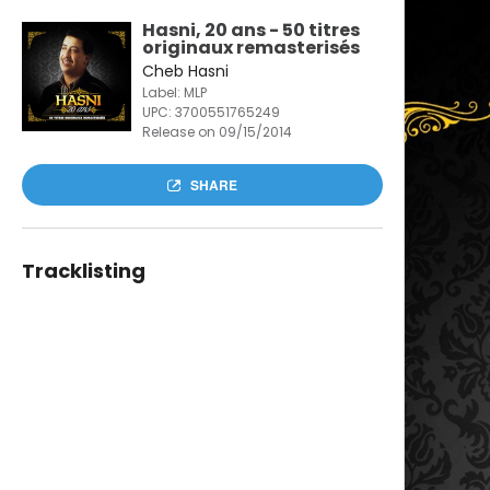
Hasni, 20 ans - 50 titres
originaux remasterisés
Cheb Hasni
Label: MLP
UPC:
3700551765249
Release on 09/15/2014
SHARE
Tracklisting