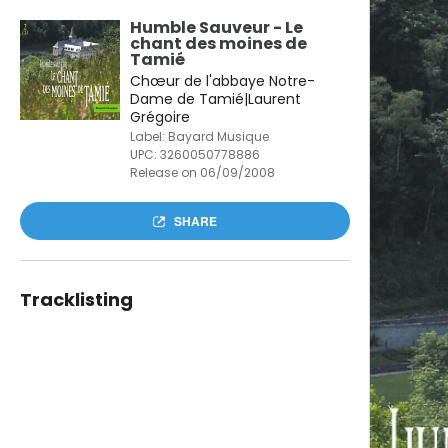
Humble Sauveur - Le
chant des moines de
Tamié
Chœur de l'abbaye Notre-
Dame de Tamié|Laurent
Grégoire
Label: Bayard Musique
UPC:
3260050778886
Release on 06/09/2008
SHARE
Tracklisting