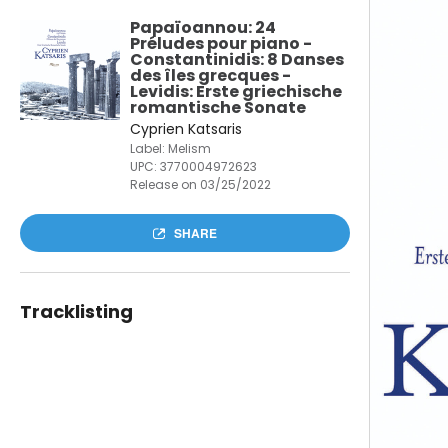
Papaïoannou: 24
Préludes pour piano -
Constantinidis: 8 Danses
des îles grecques -
Levidis: Erste griechische
romantische Sonate
Cyprien Katsaris
Label: Melism
UPC:
3770004972623
Release on 03/25/2022
SHARE
Tracklisting