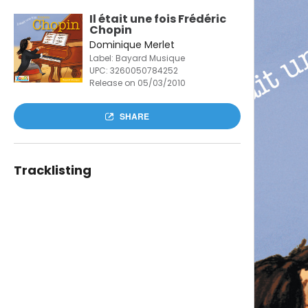
Il était une fois Frédéric
Chopin
Dominique Merlet
Label: Bayard Musique
UPC:
3260050784252
Release on 05/03/2010
SHARE
Tracklisting