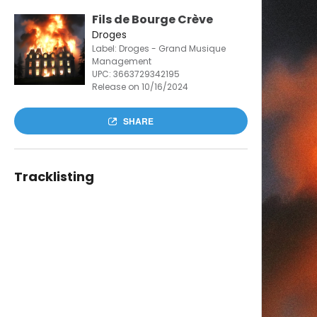
Fils de Bourge Crève
Droges
Label: Droges - Grand Musique
Management
UPC:
3663729342195
Release on 10/16/2024
SHARE
Tracklisting