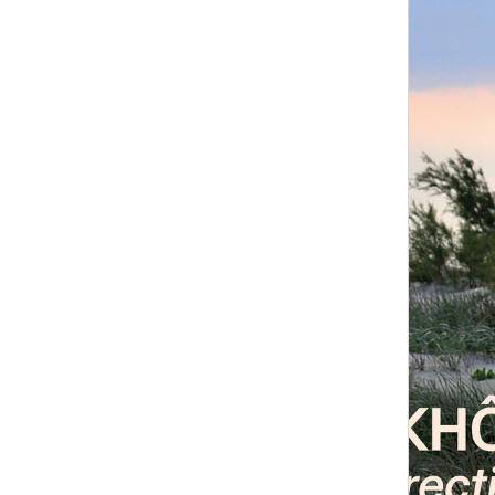
qui passe. Chacun des compositeurs (Graciane Finzi,
Claude Debussy, Thierry Machuel...) nous en offre leur
interprétation musicale, amoureuse et envoûtante,
fleurie et rythmée ou mélancolique, jusqu'à l'ultime
interrogation : “Est-ce ton Adieu, ou ton retour ?” La
seconde partie, d'inspiration sacrée, nous invite à
parcourir avec la Vierge de l'Ave Maria, de Dimitri
Tchesnokov, un chemin de souffrance, mort et
résurrection : passant par la Croix avec le Mater
dolorosa de Jacques Berthier, l'attente de la lumière
avec Jérusalem, d'Isabelle Chauvalon, pour aboutir à
l'Exsultet jubilatoire à double-chœur de Christopher
Gibert.