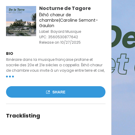
Nocturne de Tagore
Êkhô chœur de
chambre|Caroline Semont-
Gaulon
Label: Bayard Musique
UPC:
3560530877642
Release on 10/27/2025
BIO
Itinéraire dans la musique française profane et
sacrée des 20e et 21e siècles a cappella. Êkhô chœur
de chambre vous invite à un voyage entre terre et ciel,
musique profane et musique sacrée, cœur et âme,
douleur et rédemption. De la Terre et du Ciel offre un
parcours vocal inédit à travers la musique chorale
SHARE
française des 20e et 21e siècles, entièrement a
cappella. Ce programme réunit des œuvres rares,
connues ou inédites. La première partie, profane et
sensible, chante la nature, les saisons, la mélancolie,
la matière. De Charles d'Orléans à Rabindranath
Tracklisting
Tagore, en passant par Jean-Dominique Humbert,
Florence Delay et Robert Mallet, poètes et poétesse
nous parlent de vie, d'amours, de saisons et du temps