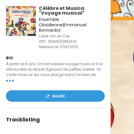
Célèbre et Musica
"Voyage musical"
Ensemble
Obsidienne|Emmanuel
Bonnardot
Label: Arc en Ciel
UPC:
3560530861023
Release on 11/16/2020
BIO
À partir de 5 ans. Un formidable voyage musical à la
découverte du Moyen Âge pour les petites oreilles. Un
conte musical qui nous plonge dans l’univers de
« Célèbre », un enfant aux oreilles exceptionnelles, qui
rencontre « la fée Musica ». L’histoire est le fil rouge
permettant d’introduire une vingtaine de pièces de
SHARE
chant ou de musique médiévale et de faire découvrir
la large palette d’instruments utilisés et leurs
sonorités. Le livret propose une approche ludique,
illustrée et éditorialisée des différents instruments
utilisés à l’époque du Moyen Âge. Une belle façon de
Tracklisting
faire entrer des enfants, par l’image et la musique,
dans l’univers du Moyen Âge.