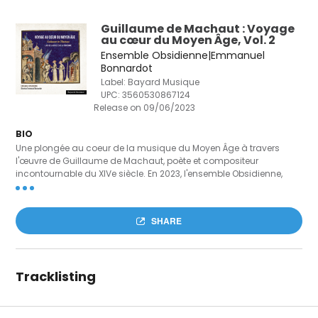
Guillaume de Machaut : Voyage
au cœur du Moyen Âge, Vol. 2
Ensemble Obsidienne|Emmanuel
Bonnardot
Label: Bayard Musique
UPC:
3560530867124
Release on 09/06/2023
BIO
Une plongée au coeur de la musique du Moyen Âge à travers
l'œuvre de Guillaume de Machaut, poète et compositeur
incontournable du XIVe siècle. En 2023, l'ensemble Obsidienne,
dirigé par Emmanuel Bonnardot, fête ses 30 ans d'activité
musicale. Le public ne s'ennuie jamais avec les membres
enthousiastes de cette formation qui sont tout autant chanteurs,
SHARE
musiciens (ils jouent de toutes sortes d'instruments médiévaux)
que comédiens. Pour marquer ce jubilée, Obsidienne a choisi de
passer cette année en compagnie de Guillaume de Machaut,
grand poète et compositeur du XIVe siècle, pionnier du
Tracklisting
développement de la musique polyphonique occidentale. Ce CD
nous permet de découvrir deux de ses grands poèmes lyriques, le
"lai de la Rose" et le "lai de la Fonteinne" que le grand artiste
rémois a écrits et mis en musique. Composé vers 1340, le "lai de la