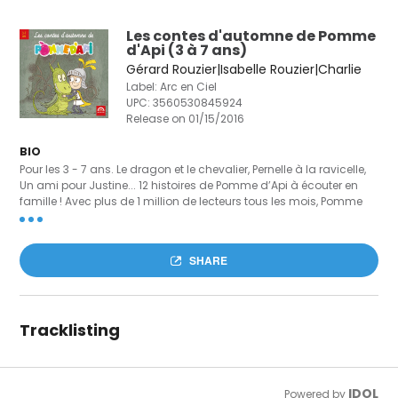
Les contes d'automne de Pomme
d'Api (3 à 7 ans)
Gérard Rouzier|Isabelle Rouzier|Charlie
Label: Arc en Ciel
UPC:
3560530845924
Release on 01/15/2016
BIO
Pour les 3 - 7 ans. Le dragon et le chevalier, Pernelle à la ravicelle,
Un ami pour Justine... 12 histoires de Pomme d’Api à écouter en
famille ! Avec plus de 1 million de lecteurs tous les mois, Pomme
d’Api est le magazine No. 1 pour accompagner les enfants à l’âge
de la classe maternelle . A chaque saison ses histoires, voici 12
histoires de Pomme d’Api à écouter en famille au moment de la
SHARE
rentrée, des « ravicelles », des peurs du loup et des rêves de
princesses. Un plongeon dans l’imaginaire et aussi des histoires
qui font écho à la vie des petits.
Tracklisting
IDOL
Powered by