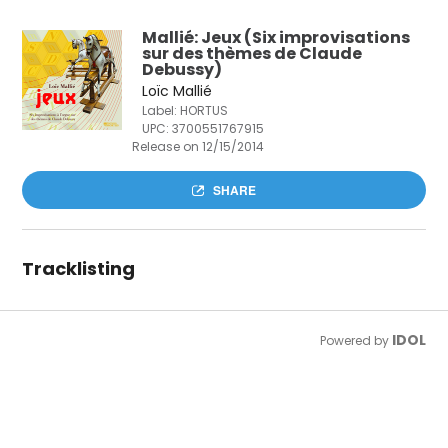
Mallié: Jeux (Six improvisations
sur des thèmes de Claude
Debussy)
Loïc Mallié
Label: HORTUS
UPC:
3700551767915
Release on 12/15/2014
SHARE
Tracklisting
IDOL
Powered by