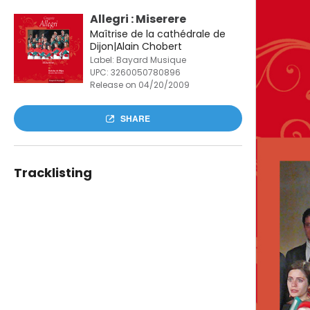
Allegri : Miserere
Maîtrise de la cathédrale de
Dijon|Alain Chobert
Label: Bayard Musique
UPC:
3260050780896
Release on 04/20/2009
SHARE
Tracklisting