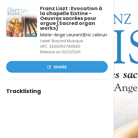
Franz Liszt : Evocation à
la chapelle Sixtine -
Oeuvres sacrées pour
orgue (Sacred organ
works)
Marie-Ange Leurent|Eric Lebrun
Label: Bayard Musique
UPC:
3260050784580
Release on 03/21/2011
SHARE
Tracklisting