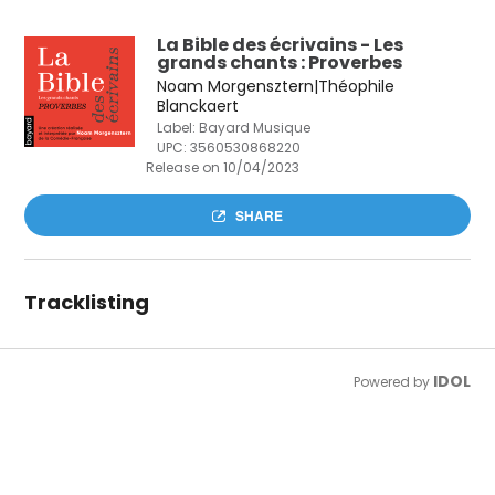
La Bible des écrivains - Les
grands chants : Proverbes
Noam Morgensztern|Théophile
Blanckaert
Label: Bayard Musique
UPC:
3560530868220
Release on 10/04/2023
SHARE
Tracklisting
IDOL
Powered by