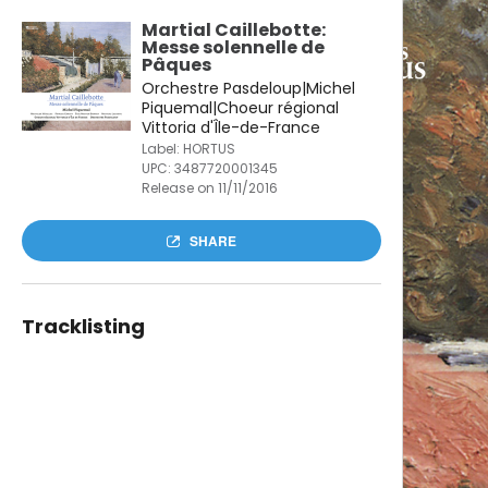
Martial Caillebotte:
Messe solennelle de
Pâques
Orchestre Pasdeloup|Michel
Piquemal|Choeur régional
Vittoria d'Île-de-France
Label: HORTUS
UPC:
3487720001345
Release on 11/11/2016
SHARE
Tracklisting