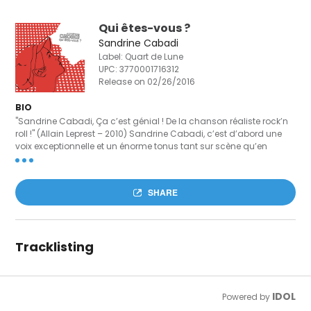
Qui êtes-vous ?
Sandrine Cabadi
Label: Quart de Lune
UPC:
3770001716312
Release on 02/26/2016
BIO
"Sandrine Cabadi, Ça c’est génial ! De la chanson réaliste rock’n
roll !" (Allain Leprest – 2010) Sandrine Cabadi, c’est d’abord une
voix exceptionnelle et un énorme tonus tant sur scène qu’en
studio. Son modèle, c’est Juliette et ça se sent dans son
engagement total. Une casquette de poulbot, tantôt cruelle et
furieuse, le regard noir vampire ou encore attendri, Sandrine
SHARE
Cabadi est une Carmen inflammable emportée par la rage et
une sensibilité à fleur de peau. Ce 2ème album vous emporte
dans un univers raffiné de chanson réaliste et d’énergie rock,
entre petites inquiétudes du quotidien, angoisses burlesques ou
Tracklisting
encore doutes cruels. Enregistré avec des musiciens de tous
horizons (jazz, classique, hard rock ou musique orientale…),
Sandrine Cabadi pose ses mélodies intrépides sur tous les styles :
reggae, polka, pop, musette ou manouche.
IDOL
Powered by