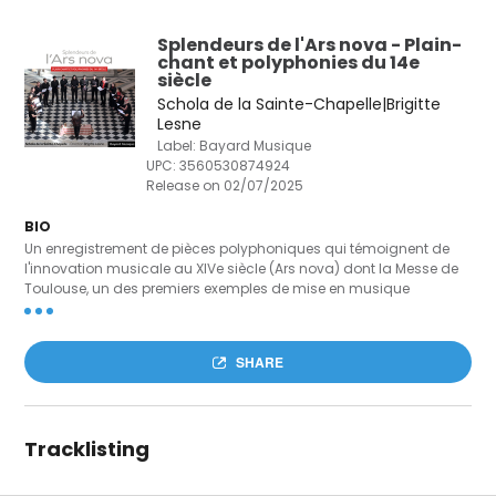
Splendeurs de l'Ars nova - Plain-
chant et polyphonies du 14e
siècle
Schola de la Sainte-Chapelle|Brigitte
Lesne
Label: Bayard Musique
UPC:
3560530874924
Release on 02/07/2025
BIO
Un enregistrement de pièces polyphoniques qui témoignent de
l'innovation musicale au XIVe siècle (Ars nova) dont la Messe de
Toulouse, un des premiers exemples de mise en musique
polyphonique de l'ordinaire de la messe. Malgré un contexte
difficile (peste, guerre de Cent ans, papauté en Avignon, etc.) le
XIVe siècle connaît une grande vitalité artistique. Comme pour la
SHARE
peinture et la sculpture, la musique innove et le courant que l'on
appelle Ars nova voit naître des œuvres où la polyphonie — qui
sera dominante à la Renaissance — tient désormais une place
importante. C'est le cas de la messe enregistrée dans cet album
Tracklisting
— la Messe de Toulouse — une messe que l'on connaît grâce à un
manuscrit de cette époque conservé dans la bibliothèque
municipale de la Ville Rose : elle est l'un des premiers exemples de