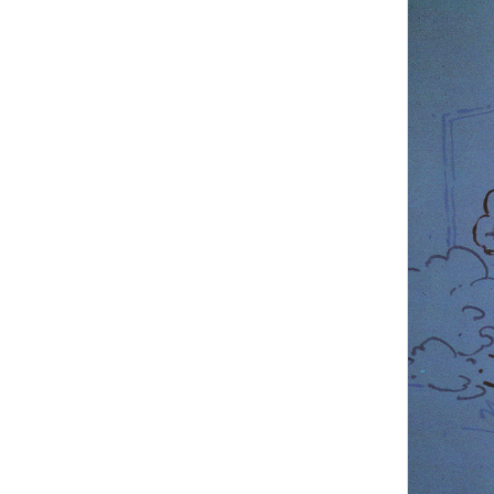
intégralité : " Olympia " (1984) et " Lignes de vie au
Casino " (1993). Plus de 200 titres parmi lesquels : " La
langue de chez nous ", " Pour les enfants du monde
entier ", " Dreyfus ", " Prendre un enfant ", " Clémentine et
Léon ", " Pour que tu ne meures pas ", " Au parc
Monceau ", " Avoir et être ", " Mélancolie " en duo avec
Véronique Sanson...