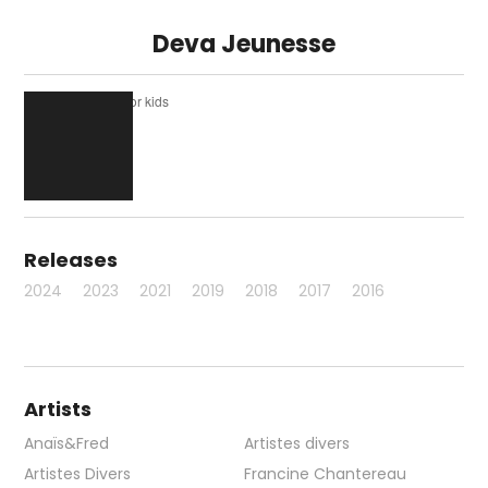
Deva Jeunesse
Nursery Rhymes for kids
Releases
2024
2023
2021
2019
2018
2017
2016
Artists
Anaïs&Fred
Artistes divers
Artistes Divers
Francine Chantereau