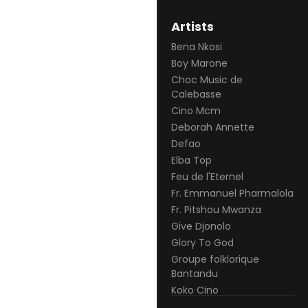
Artists
Bena Nkosi
Boy Marone
Choc Music de
Calebasse
Cino Mcm
Deborah Annette
Defao
Elba Top
Feu de l'Eternel
Fr. Emmanuel Pharmalola
Fr. Pitshou Mwanza
Give Djonolo
Glory To God
Groupe folklorique
Bantandu
Koko Cino
Le Général Defao