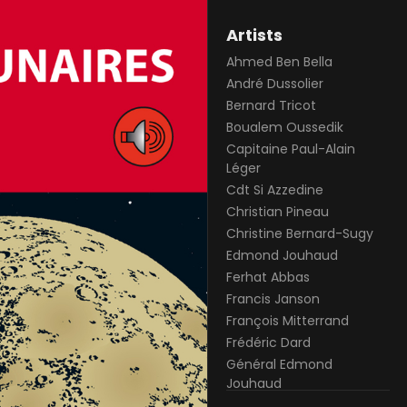
Artists
Ahmed Ben Bella
André Dussolier
Bernard Tricot
Boualem Oussedik
Capitaine Paul-Alain
Léger
Cdt Si Azzedine
Christian Pineau
Christine Bernard-Sugy
Edmond Jouhaud
Ferhat Abbas
Francis Janson
François Mitterrand
Frédéric Dard
Général Edmond
Jouhaud
général Georges Buis