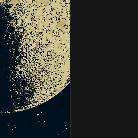
Général Jacques Massu
Général Massu
Georges Buis
Germaine Tillion
Guy Mollet
Hocine Mezali
Jacques Dufilho
Jacques Hilling
Jacques Massu
Jacques Roseau
Jacques Soustelle
Jean-Claude Perez
Jean Deleplanque
Jean Morin
Jean Scotto
Jean Vaujour
Kateb Yacine
Léon Delbecque