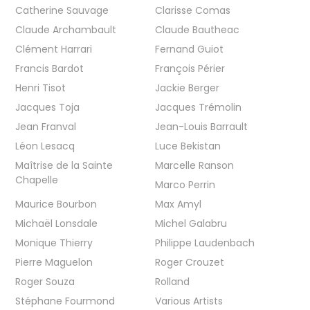
Catherine Sauvage
Clarisse Comas
Claude Archambault
Claude Bautheac
Clément Harrari
Fernand Guiot
Francis Bardot
François Périer
Henri Tisot
Jackie Berger
Jacques Toja
Jacques Trémolin
Jean Franval
Jean-Louis Barrault
Léon Lesacq
Luce Bekistan
Maîtrise de la Sainte
Marcelle Ranson
Chapelle
Marco Perrin
Maurice Bourbon
Max Amyl
Michaël Lonsdale
Michel Galabru
Monique Thierry
Philippe Laudenbach
Pierre Maguelon
Roger Crouzet
Roger Souza
Rolland
Stéphane Fourmond
Various Artists