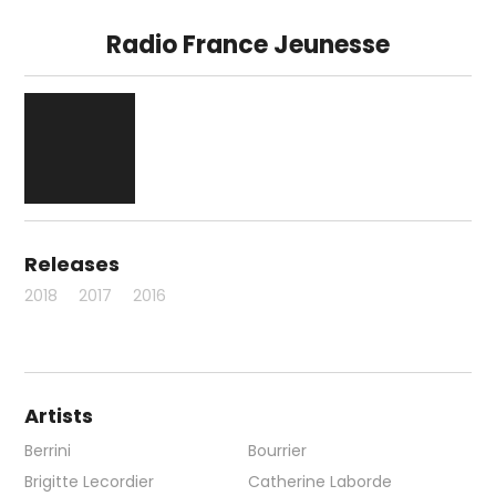
Radio France Jeunesse
Releases
2018
2017
2016
Artists
Berrini
Bourrier
Brigitte Lecordier
Catherine Laborde