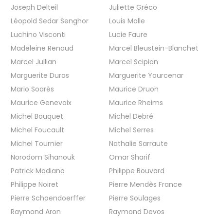
Joseph Delteil
Juliette Gréco
Léopold Sedar Senghor
Louis Malle
Luchino Visconti
Lucie Faure
Madeleine Renaud
Marcel Bleustein-Blanchet
Marcel Jullian
Marcel Scipion
Marguerite Duras
Marguerite Yourcenar
Mario Soarès
Maurice Druon
Maurice Genevoix
Maurice Rheims
Michel Bouquet
Michel Debré
Michel Foucault
Michel Serres
Michel Tournier
Nathalie Sarraute
Norodom Sihanouk
Omar Sharif
Patrick Modiano
Philippe Bouvard
Philippe Noiret
Pierre Mendès France
Pierre Schoendoerffer
Pierre Soulages
Raymond Aron
Raymond Devos