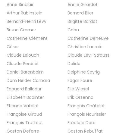
Anne Sinclair
Annie Girardot
Arthur Rubinstein
Bernard Blier
Bernard-Henri Lévy
Brigitte Bardot
Bruno Cremer
Cabu
Catherine Clément
Catherine Deneuve
César
Christian Lacroix
Claude Lelouch
Claude Lévi-Strauss
Claude Perdriel
Dalida
Daniel Barenboïm
Delphine Seyrig
Dom Helder Camara
Edgar Faure
Edouard Balladur
Elie Wiesel
Elisabeth Badinter
Erik Orsenna
Etienne Vatelot
François Châtelet
Françoise Giroud
François Nourissier
François Truffaut
Frédéric Dard
Gaston Deferre
Gaston Rebuffat