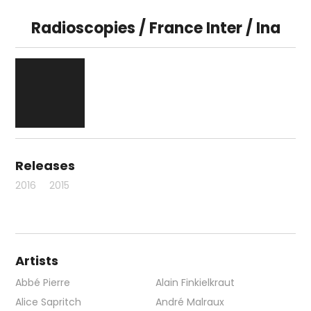
Radioscopies / France Inter / Ina
Releases
2016
2015
Artists
Abbé Pierre
Alain Finkielkraut
Alice Sapritch
André Malraux